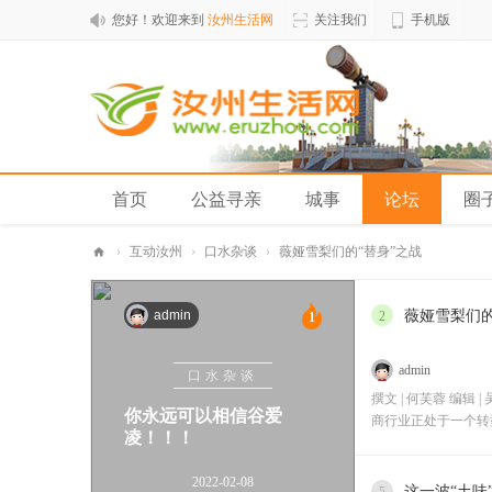
您好！欢迎来到
汝州生活网
关注我们
手机版
首页
公益寻亲
城事
论坛
圈
›
互动汝州
›
口水杂谈
›
薇娅雪梨们的“替身”之战
汝
admin
薇娅雪梨们的
州
2
1
生
admin
口水杂谈
活
撰文 | 何芙蓉 编辑 
网
你永远可以相信谷爱
商行业正处于一个转
凌！！！
2022-02-08
这一波“土味