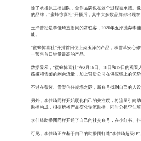
除了承接原主播团队，合作品牌也在这个过程被承接。像兰
的品牌，“蜜蜂惊喜社”开播后，其中大多数品牌都出现在了“
玉泽曾经是李佳琦直播间的常驻客，2020年玉泽抛弃
能。
“蜜蜂惊喜社”开播首日便上架玉泽的产品，积雪草安心修护
一预售首日销量最高的产品。
数据显示，“蜜蜂惊喜社”在2月16日、18日和19日的
薇娅和雪梨的剩余流量，加上背后公司在供应链上的优势
不过在薇娅、雪梨信任崩塌之际，新账号找到自己的人设
另外，李佳琦同样开始弱化自己的关注度，将流量引向助
助播构成，根据所播产品变化轮流助播，同时分担李佳琦
李佳琦助播团同样开通了自己的社交账号，在小红书、抖
可见，李佳琦正在基于自己的助播团打造“李佳琦超级IP”