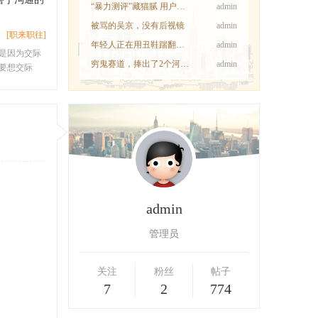
“暴力测评”藏猫腻 用户为劣质洗地机买单|
admin
被骂的吴京，没有后视镜
admin
[职来职往]
年轻人正在用丑鞋踹翻全天下
admin
是因为交际
穷鬼赛道，捧出了2个河南首富
admin
要想交际
admin
管理员
关注
粉丝
帖子
7
2
774