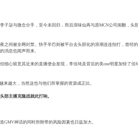
李子柒与微念分手，至今未回归，而后浪味仙再与原MCN公司闹翻，头
夜之间被全网封禁。快手辛巴则被平台去头部化的浪潮连连拍打，曾经的
的消息也闻声而来。
但细心留意其近来的直播便会发现，李佳琦及背后的美one明显加快了佳
乎越来越大，当然这也与他们所掌握的资源成正比。
头部主播克隆战就此打响。
造GMV神话的同时所附带的风险因素也日益加大。