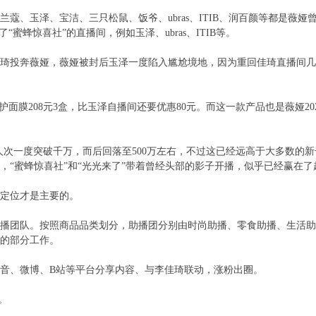
蔻、玉泽、宝洁、三只松鼠、饭爷、ubras、ITIB、润百颜等都是薇娅
蜜蜂惊喜社”的直播间，例如玉泽、ubras、ITIB等。
李佳琦投奔薇娅，薇娅被封后玉泽一度陷入尴尬境地，因为重回佳琦直播间
面膜208元3盒，比玉泽自播间还要优惠80元。而这一款产品也是薇娅20
观看人次一度突破千万，而后回落至500万左右，不过这已经远高于大多数的
，“蜜蜂惊喜社”和“光光来了”带着曾经头部的影子开播，似乎已经赢在了
定位才是主要的。
播团队。按照商品品类划分，助播团分别由时尚助播、零食助播、生活助
的部分工作。
音、微博、B站等平台分享内容、与李佳琦联动，涨粉出圈。
。