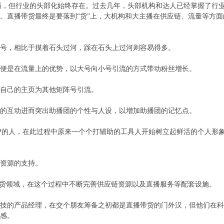
播，但行业的头部化始终存在。过去几年，头部机构和达人已经掌握了行
。直播带货最终是要落到“货”上，大机构和大主播在供应链、流量等方面
号，相比于摸着石头过河，踩在石头上过河则容易得多。
便是在流量上的优势，以大号向小号引流的方式带动粉丝增长。
自己的主页为其他矩阵号引流。
的互动进而突出助播团的个性与人设，以增加助播团的记忆点。
P的人，在此过程中原来一个个打辅助的工具人开始树立起鲜活的个人形
资源的支持。
带货领域，在这个过程中不断完善供应链资源以及直播服务等配套设施。
技的产品经理，在交个朋友筹备之初都是直播带货的门外汉，但他们在科
感。