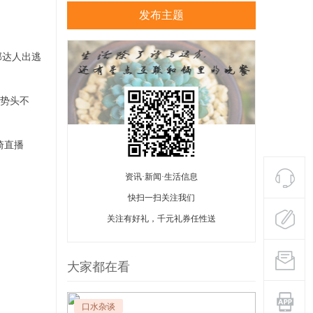
发布主题
部达人出逃
势头不
琦直播
资讯·新闻·生活信息
快扫一扫关注我们
关注有好礼，千元礼券任性送
大家都在看
口水杂谈