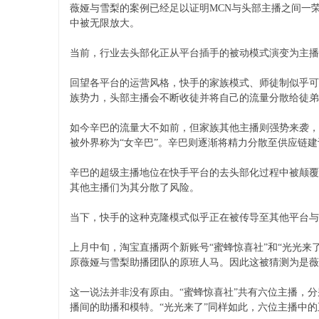
薇娅与雪梨的案例已经足以证明MCN与头部主播之间一
中被无限放大。
当前，行业去头部化正从平台插手的被动模式演变为主播
回望各平台的运营风格，快手的家族模式、师徒制似乎可
族势力，头部主播会不断收徒并将自己的流量分散给徒弟
如今辛巴的流量大不如前，但家族其他主播则强势来袭，
被外界称为“女辛巴”。辛巴则逐渐将精力分散至供应链建
辛巴的超级主播地位在快手平台的去头部化过程中被颠覆
其他主播们为其分散了风险。
当下，快手的这种克隆模式似乎正在被传导至其他平台与
上月中旬，淘宝直播两个新账号“蜜蜂惊喜社”和“光光
原薇娅与雪梨助播团队的原班人马。因此这被猜测为是薇
这一说法并非没有原由。“蜜蜂惊喜社”共有六位主播，
播间的助播和模特。“光光来了”同样如此，六位主播中