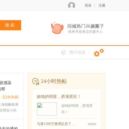
登录
注册
搜 索
统计信息
24小时热帖
症状感染
能帮
缺钱的明星，挤满景区！
[口水杂谈]
上海核酸检测
缺钱的明星，挤满景
文档在小区
区！
马蓉1500万澳洲定居了！金发造型嫩成大门生
admin
善于沟通的