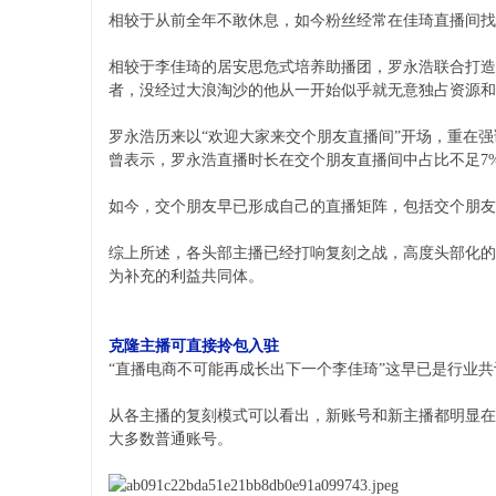
相较于从前全年不敢休息，如今粉丝经常在佳琦直播间找
相较于李佳琦的居安思危式培养助播团，罗永浩联合打造
者，没经过大浪淘沙的他从一开始似乎就无意独占资源和
罗永浩历来以“欢迎大家来交个朋友直播间”开场，重在强调
曾表示，罗永浩直播时长在交个朋友直播间中占比不足7
如今，交个朋友早已形成自己的直播矩阵，包括交个朋友
综上所述，各头部主播已经打响复刻之战，高度头部化的
为补充的利益共同体。
克隆主播可直接拎包入驻
“直播电商不可能再成长出下一个李佳琦”这早已是行业
从各主播的复刻模式可以看出，新账号和新主播都明显在
大多数普通账号。