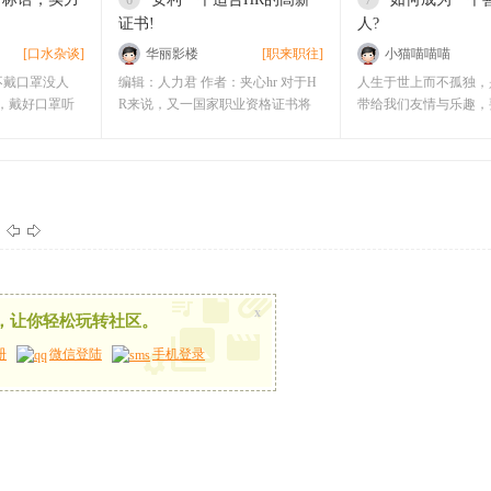
6
7
证书!
人?
[口水杂谈]
华丽影楼
[职来职往]
小猫喵喵喵
不戴口罩没人
编辑：人力君 作者：夹心hr 对于H
人生于世上而不孤独，
莓，戴好口罩听
R来说，又一国家职业资格证书将
带给我们友情与乐趣，
在今年脱
好，你很有必要提
x
，让你轻松玩转社区。
册
微信登陆
手机登录