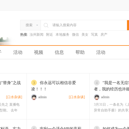
搜索
热搜:
汝州新闻
附近
本地服务
微信
美女
写真
房产
子
活动
视频
信息
帮助
活动
“替身”之战
你永远可以相信谷爱
“我是一名无
3
4
凌！！！
者，我的经历也许
[口水杂谈]
admin
[口水杂谈]
admin
| 吴先之 直播电
3月31日，一条名为《
型期。 去年
异常自助手册》的共享
业主
”标语，实力
安利一个适合HR的高薪
如何成为一个