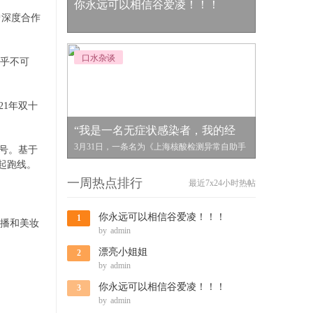
你永远可以相信谷爱凌！！！
曾深度合作
口水杂谈
几乎不可
21年双十
“我是一名无症状感染者，我的经
3月31日，一条名为《上海核酸检测异常自助手
新号。基于
册》的共享文档在小区业主
起跑线。
一周热点排行
最近7x24小时热帖
你永远可以相信谷爱凌！！！
1
播和美妆
by
admin
漂亮小姐姐
2
by
admin
你永远可以相信谷爱凌！！！
3
by
admin