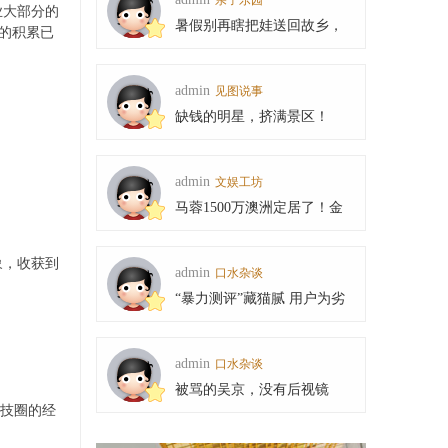
亲子乐园
业大部分的
暑假别再瞎把娃送回故乡，
的积累已
如今的农村，早已
admin
见图说事
缺钱的明星，挤满景区！
admin
文娱工坊
马蓉1500万澳洲定居了！金
发造型嫩成大门生
象，收获到
admin
口水杂谈
“暴力测评”藏猫腻 用户为劣
质洗地机买单|
admin
口水杂谈
被骂的吴京，没有后视镜
技圈的经