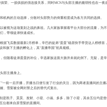
荣俱荣、一损俱损的强连接关系，同时MCN与头部主播的脆弱性也在一夜
和机构的主动选择，分散对头部势力的倚重程度成为各方共同的选择。
以被视为这场复刻之战的鼻祖。几大家族掌握着平台大部分的流量，为不
们，带领徒弟快速成长。
根据飞瓜数据最新2月榜单，辛巴的徒弟“蛋蛋”稳居快手带货达人榜榜首
设和旗下主播的孵化上，其“直播帝国”初具规模。
，但随着徒弟蛋蛋的补位，辛选家族这面大旗并未就此倒下。无疑，是辛
头部主播身上。
来了”一前一后开播，开播当日便引发了行业的关注，因为两者直播间的主播
娅、雪梨被全网封禁之后的替代式复出。
分别是凯子、昊昊、发财、小迎、小涵、多多，除了小迎，其余五位均是曾
的五位都来自原雪梨的直播间。