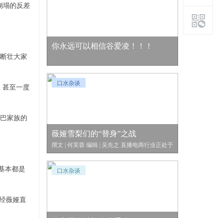
崩塌的反差
你永远可以相信谷爱凌！！！
断壮大家
口水杂谈
，甚至一度
巴家族的
薇娅雪梨们的“替身”之战
撰文 | 何芙蓉 编辑 | 吴先之 直播电商行业正处于
一个转型期。 去年
基本都是
口水杂谈
经薇娅直