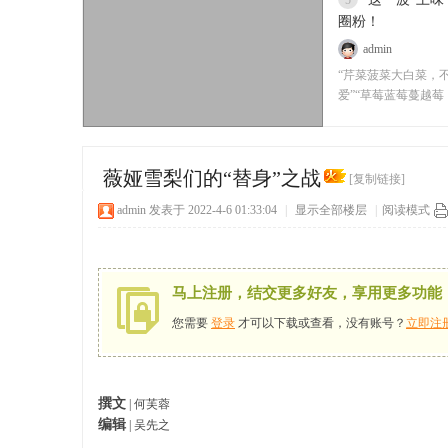
5
圈粉！
admin
“芹菜菠菜大白菜，
爱”“草莓蓝莓蔓越
到没”
薇娅雪梨们的“替身”之战
[复制链接]
admin
发表于 2022-4-6 01:33:04
|
显示全部楼层
|
阅读模式
马上注册，结交更多好友，享用更多功能
您需要
登录
才可以下载或查看，没有账号？
立即注
撰文
| 何芙蓉
编辑
| 吴先之