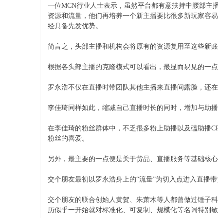
一位MCN行业人士表示，虽然平台都有意扶持中腰部主
资源和流量，他们再培养一个新主播要比很多新玩家容易
经具备先发优势。
简言之，头部主播和机构会将原有的资源复用至这些新账
根据各头部主播的克隆模式可以看出，最显而易见的一点
罗永浩不仅在直播时带团队其他主播来直播间露脸，还在
李佳琦同样如此，缩减自己直播时长的同时，增加与助播
在李佳琦的粉丝群体中，不乏很多粉上助播以及磕助播C
粉丝的喜爱。
另外，最主要的一点便是关于货品、直播服务等基础核心
交个朋友最初以罗永浩身上的“流量”为切入点进入直播
交个朋友的联合创始人黄贺、朱萧木等人都曾做过锤子科
历似乎一开始就对标准化、可复制、规模化等名词特别敏