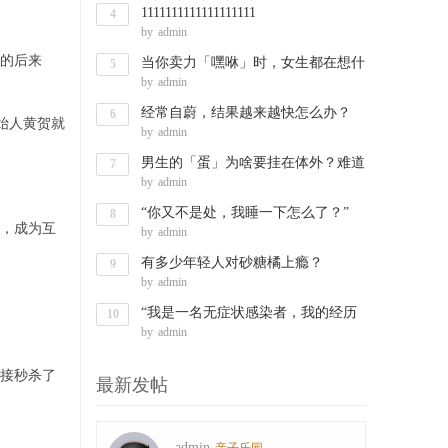
1111111111111111111
4
by
admin
的后来
当你卖力「嘿咻」时，女生都在想什
5
by
admin
么？
经常自蔚，结果越来越快怎么办？
6
创始人黄贺就
by
admin
男生的「蛋」为啥要挂在体外？难道
7
by
admin
是因为…
“你又不是处，我睡一下怎么了？”
8
，成为互
by
admin
有多少年轻人对砂糖橘上瘾？
9
by
admin
“我是一名无症状感染者，我的经历
10
by
admin
也许能帮
接秒杀了
最新发帖
admin