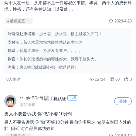
两个人在一起，从来都不是一件容易的事情。毕竟，两个人的成长环
境，性格，还有各种认知，以及处 ...
#婚姻家庭
2023-4-23
刘诗诗赴柬埔寨
：抄水表，抄水表，楼主赶紧的开门！
支付宝
：新人求罩求粉求眼熟求认识求包养
翻译
：我是火华哥，抢沙发专业户。。。。
裸官
：你长的比假奶粉的毒性都大，我看了就头大。
淘宝
：男人嘴巴眯眯甜心都一把苣苣莲!
0人赞过
15714
60
0
rz_giePDcAj
Lv8
关注
网站编辑
男人不要告诉我 你“做”不够10分钟
男人不要告诉我 你“做”不够10分钟 目前许多男.xi.ng朋友对国内外的
壮. 阳延 时产品具体功效知 ...
#夫妻生活
2018-8-12