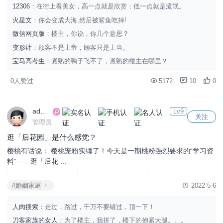
12306
：在街上看美女，高一点就是欣赏；低一点就是流氓。
火星文
：你会变成大海,然后被鲨鱼吃掉!
微信网页版
：楼主，你说，你几个意思？
变形计
：顾客不是上帝，顾客只是上当。
宝马高考生
：煮熟的鸭子飞不了，煮熟的楼主在哪里？
0人赞过
5172
10
0
admin
Lv9
关注
管理员
逛「后花园」是什么感觉？
樱桃有话说： 樱桃宠粉实锤了！今天是一期桃粉强烈要求的“学习资
料”——逛「后花 ...
#婚姻家庭
2022-5-6
人肉搜索
：走过，路过，千万不要错过，顶一下！
刀客家族的女人
：为了楼主，我拼了，楼下的抱紧大腿。。。