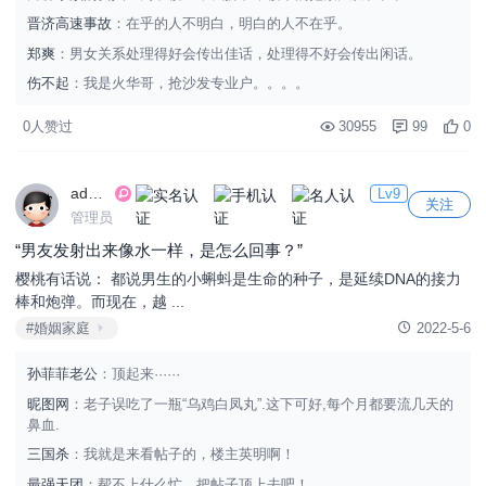
晋济高速事故
：在乎的人不明白，明白的人不在乎。
郑爽
：男女关系处理得好会传出佳话，处理得不好会传出闲话。
伤不起
：我是火华哥，抢沙发专业户。。。。
0人赞过
30955
99
0
admin
Lv9
关注
管理员
“男友发射出来像水一样，是怎么回事？”
樱桃有话说： 都说男生的小蝌蚪是生命的种子，是延续DNA的接力
棒和炮弹。而现在，越 ...
#婚姻家庭
2022-5-6
孙菲菲老公
：顶起来······
昵图网
：老子误吃了一瓶“乌鸡白凤丸”.这下可好,每个月都要流几天的
鼻血.
三国杀
：我就是来看帖子的，楼主英明啊！
最强天团
：帮不上什么忙，把帖子顶上去吧！