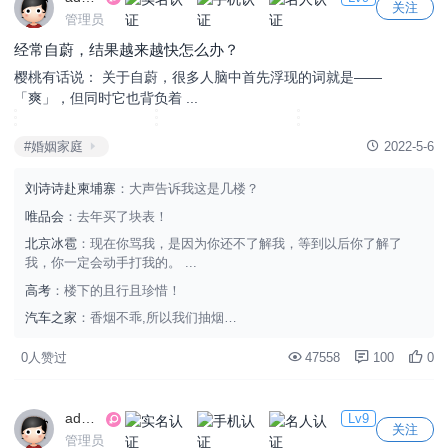
关注
管理员
经常自蔚，结果越来越快怎么办？
樱桃有话说： 关于自蔚，很多人脑中首先浮现的词就是——
「爽」，但同时它也背负着 ...
#婚姻家庭
2022-5-6
刘诗诗赴柬埔寨
：大声告诉我这是几楼？
唯品会
：去年买了块表！
北京冰雹
：现在你骂我，是因为你还不了解我，等到以后你了解了
我，你一定会动手打我的。 ...
高考
：楼下的且行且珍惜！
汽车之家
：香烟不乖,所以我们抽烟…
0人赞过
47558
100
0
admin
Lv9
关注
管理员