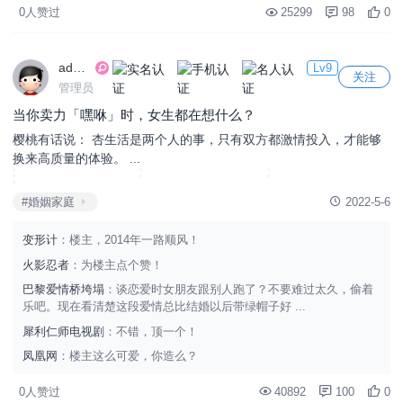
0人赞过
25299
98
0
admin
Lv9
关注
管理员
当你卖力「嘿咻」时，女生都在想什么？
樱桃有话说： 杏生活是两个人的事，只有双方都激情投入，才能够
换来高质量的体验。 ...
#婚姻家庭
2022-5-6
变形计
：楼主，2014年一路顺风！
火影忍者
：为楼主点个赞！
巴黎爱情桥垮塌
：谈恋爱时女朋友跟别人跑了？不要难过太久，偷着
乐吧。现在看清楚这段爱情总比结婚以后带绿帽子好 ...
犀利仁师电视剧
：不错，顶一个！
凤凰网
：楼主这么可爱，你造么？
0人赞过
40892
100
0