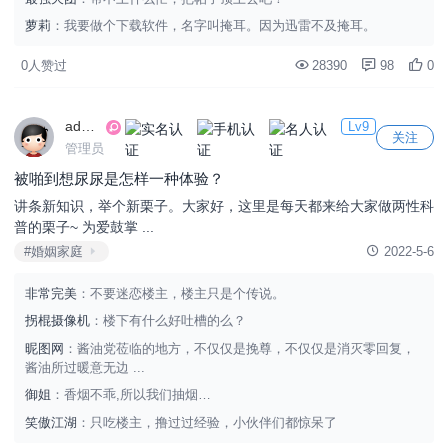
萝莉
：我要做个下载软件，名字叫掩耳。因为迅雷不及掩耳。
0人赞过
28390
98
0
admin
Lv9
关注
管理员
被啪到想尿尿是怎样一种体验？
讲条新知识，举个新栗子。大家好，这里是每天都来给大家做两性科
普的栗子~ 为爱鼓掌 ...
#婚姻家庭
2022-5-6
非常完美
：不要迷恋楼主，楼主只是个传说。
拐棍摄像机
：楼下有什么好吐槽的么？
昵图网
：酱油党莅临的地方，不仅仅是挽尊，不仅仅是消灭零回复，
酱油所过暖意无边 ...
御姐
：香烟不乖,所以我们抽烟…
笑傲江湖
：只吃楼主，撸过过经验，小伙伴们都惊呆了