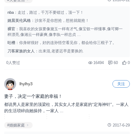
nba
：走过，路过，千万不要错过，顶一下！
姚晨英伦风格
：沙发不是你想抢，想抢就能抢！
裸官
：我喜欢的女孩要像黛玉一样有才气,像宝钗一样懂事,像可卿一
样漂亮,像湘云一样豪爽,像李纨一样忠贞 ...
吐槽
：你身材很好，好的连孙悟空看见你，都会给你三棍子了。
刀客家族的女人
：出来混,老婆迟早是要换的.
0人赞过
16494
60
0
lhylhy3
关注
妻子，决定一个家庭的幸福！
都说男人是家里的顶梁柱，其实女人才是家庭的“定海神针”。一家人
的生活琐碎由她操持，一家人 ...
共
11
图
#婚姻家庭
2017-6-29