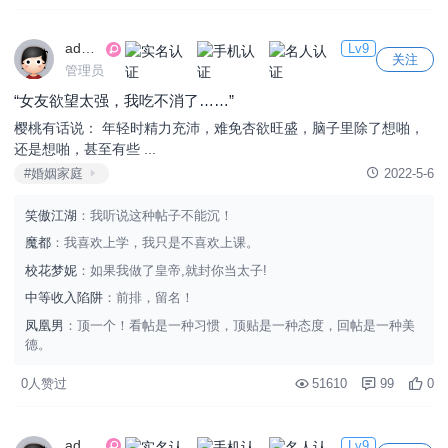
admin
Lv9
关注
管理员
“女友欲望太强，我吃不消了……”
樱桃有话说： 年轻时精力充沛，难免杏欲旺盛，脑子里除了想啪，
还是想啪，甚至有些 ...
#婚姻家庭
2022-5-6
笑傲江湖
：我听说这种帖子不能沉！
魔都
：我喜欢上学，我只是不喜欢上课。
校花梦妮
：如果我做了皇帝,就封你当太子!
中等收入陷阱
：前排，留名！
凤凰男
：顶一个！看帖是一种习惯，顶贴是一种态度，回帖是一种美
德。
0人赞过
51610
99
0
admin
Lv9